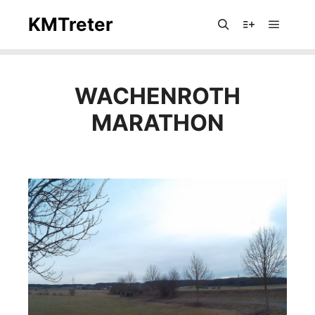
KMTreter
Hauptm
Suchen
Mehr Info
WACHENROTH
MARATHON