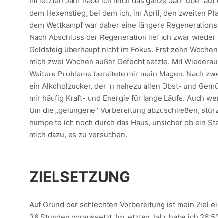
Im letzten Jahr habe ich mich das ganze Jahr über auf 
dem Hexenstieg, bei dem ich, im April, den zweiten Pl
dem Wettkampf war daher eine längere Regeneration
Nach Abschluss der Regeneration lief ich zwar wieder 
Goldsteig überhaupt nicht im Fokus. Erst zehn Wochen v
mich zwei Wochen außer Gefecht setzte. Mit Wiederauf
Weitere Probleme bereitete mir mein Magen: Nach zwei 
ein Alkoholzucker, der in nahezu allen Obst- und G
mir häufig Kraft- und Energie für lange Läufe. Auch w
Um die „gelungene“ Vorbereitung abzuschließen, stürz
humpelte ich noch durch das Haus, unsicher ob ein Sta
mich dazu, es zu versuchen.
ZIELSETZUNG
Auf Grund der schlechten Vorbereitung ist mein Ziel 
36 Stunden voraussetzt. Im letzten Jahr habe ich 26:53 