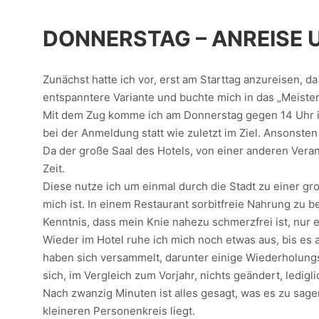
DONNERSTAG – ANREISE U
Zunächst hatte ich vor, erst am Starttag anzureisen, d
entspanntere Variante und buchte mich in das „Meister B
Mit dem Zug komme ich am Donnerstag gegen 14 Uhr im
bei der Anmeldung statt wie zuletzt im Ziel. Ansonste
Da der große Saal des Hotels, von einer anderen Verans
Zeit.
Diese nutze ich um einmal durch die Stadt zu einer gr
mich ist. In einem Restaurant sorbitfreie Nahrung zu
Kenntnis, dass mein Knie nahezu schmerzfrei ist, nur e
Wieder im Hotel ruhe ich mich noch etwas aus, bis es 
haben sich versammelt, darunter einige Wiederholungst
sich, im Vergleich zum Vorjahr, nichts geändert, ledigl
Nach zwanzig Minuten ist alles gesagt, was es zu sagen
kleineren Personenkreis liegt.