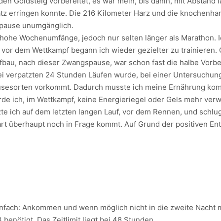
den Goldsteig vorbereitet, es war mein, bis dahin, mit Abstand
atz erringen konnte. Die 216 Kilometer Harz und die knochenhar
spause unumgänglich.
hohe Wochenumfänge, jedoch nur selten länger als Marathon. Ic
or dem Wettkampf begann ich wieder gezielter zu trainieren. Gen
bau, nach dieser Zwangspause, war schon fast die halbe Vorber
verpatzten 24 Stunden Läufen wurde, bei einer Untersuchung, ei
emüsesorten vorkommt. Dadurch musste ich meine Ernährung ko
erde ich, im Wettkampf, keine Energieriegel oder Gels mehr ve
te ich auf dem letzten langen Lauf, vor dem Rennen, und schlu
rt überhaupt noch in Frage kommt. Auf Grund der positiven Ent
einfach: Ankommen und wenn möglich nicht in die zweite Nacht
benötigt. Das Zeitlimit liegt bei 48 Stunden.