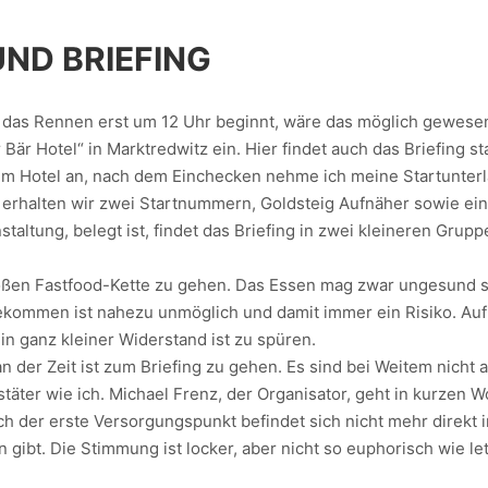
ND BRIEFING
a das Rennen erst um 12 Uhr beginnt, wäre das möglich gewesen.
är Hotel“ in Marktredwitz ein. Hier findet auch das Briefing sta
 Hotel an, nach dem Einchecken nehme ich meine Startunterlag
n erhalten wir zwei Startnummern, Goldsteig Aufnäher sowie ein
taltung, belegt ist, findet das Briefing in zwei kleineren Grup
oßen Fastfood-Kette zu gehen. Das Essen mag zwar ungesund sei
 bekommen ist nahezu unmöglich und damit immer ein Risiko. Auf
in ganz kleiner Widerstand ist zu spüren.
an der Zeit ist zum Briefing zu gehen. Es sind bei Weitem nicht
äter wie ich. Michael Frenz, der Organisator, geht in kurzen 
ich der erste Versorgungspunkt befindet sich nicht mehr direkt 
 gibt. Die Stimmung ist locker, aber nicht so euphorisch wie l