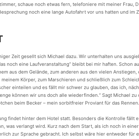
mmer, schaue noch etwas fern, telefoniere mit meiner Frau, Du
r Besprechung noch eine lange Autofahrt vor uns hatten und im 
T
niger Zeit gesellt sich Michael dazu. Wir unterhalten uns ausg
as noch eine Laufveranstaltung“ bleibt bei mir haften. Schon au
nem aus dem Gelände, zum anderen aus den vielen Anstiegen, di
 von meinem Körper, zum Marschieren und schließlich zum Schle
cher einteilen und es fällt mir schwer zu glauben, das ich, nä
enge können wir uns doch alle wiederfinden.“ Sagt Michael zu 
tchen beim Becker – mein sorbitfreier Proviant für das Rennen
 findet hinter dem Hotel statt. Besonders die Kontrolle fällt e
, was verlangt wird. Kurz nach dem Start, als ich noch in eine
rlich zur Sprache gebracht. Ich selbst wäre hier entweder für