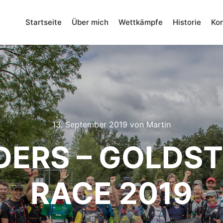
Startseite
Über mich
Wettkämpfe
Historie
Kon
13. September 2019
von
Martin
DERS – GOLDST
RACE 2019