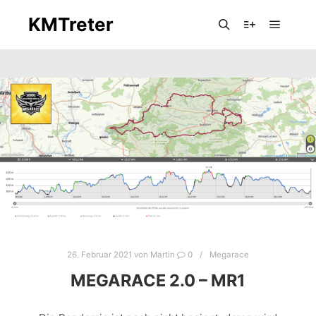
KMTreter
Hauptm
Suchen
Mehr Info
26. Februar 2021
von
Martin
0
Megarace
MEGARACE 2.0 – MR1