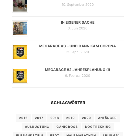
10. September 2020
IN EIGENER SACHE
6. Juni 2020
MEGARACE #3 – UND DANN KAM CORONA
29. April 2020
MEGARACE #2 JAHRESPLANUNG (I)
6. Februar 2020
SCHLAGWÖRTER
2016
2017
2018
2019
2020
ANFÄNGER
AUSRÜSTUNG
CANICROSS
DOGTREKKING
ELBSANDSTEIN
ESDT
HALBMARATHON
I RUN 661