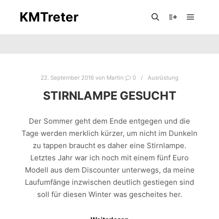
KMTreter
Hauptm
Suchen
Mehr Info
22. September 2016
von
Martin
0
Ausrüstung
STIRNLAMPE GESUCHT
Der Sommer geht dem Ende entgegen und die
Tage werden merklich kürzer, um nicht im Dunkeln
zu tappen braucht es daher eine Stirnlampe.
Letztes Jahr war ich noch mit einem fünf Euro
Modell aus dem Discounter unterwegs, da meine
Laufumfänge inzwischen deutlich gestiegen sind
soll für diesen Winter was gescheites her.