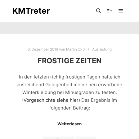
KMTreter
Hauptm
Suchen
Mehr Info
6. Dezember 2016
von
Martin
0
Ausrüstung
FROSTIGE ZEITEN
In den letzten richtig frostigen Tagen hatte ich
ausreichend Gelegenheit meine neu erworbene
Winterkleidung bei Minusgraden zu testen.
(
Vorgeschichte siehe hier
) Das Ergebnis im
folgenden Beitrag:
Weiterlesen