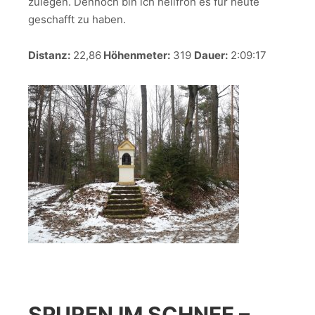
zulegen. Dennoch bin ich heilfroh es für heute
geschafft zu haben.
Distanz:
22,86
Höhenmeter:
319
Dauer:
2:09:17
SPUREN IM SCHNEE –